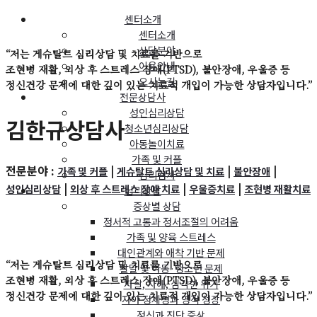
센터소개
센터소개
상담분야
“저는 게슈탈트 심리상담 및 치료를 기반으로
이용안내
조현병 재활, 외상 후 스트레스 장애(PTSD), 불안장애, 우울증 등
오시는길
정신건강 문제에 대한 깊이 있는 치료적 개입이 가능한 상담자입니다.”
전문상담사
성인심리상담
김한규
상담사
청소년심리상담
아동놀이치료
가족 및 커플
전문분야 :
|
|
|
가족 및 커플
게슈탈트 심리상담 및 치료
불안장애
심리검사
|
|
|
성인심리상담
외상 후 스트레스 장애 치료
우울증치료
조현병 재활치료
심리상담
증상별 상담
정서적 고통과 정서조절의 어려움
가족 및 양육 스트레스
대인관계와 애착 기반 문제
“저는 게슈탈트 심리상담 및 치료를 기반으로
발달 및 아동·청소년 문제
조현병 재활, 외상 후 스트레스 장애(PTSD), 불안장애, 우울증 등
자살, 자해, 심각한 위기
정신건강 문제에 대한 깊이 있는 치료적 개입이 가능한 상담자입니다.”
자아 정체성과 영적 성장
정신과 진단 증상