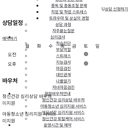
중독 및 충동조절 문제
U
상담 신청하기
직업 및 학업 스트레스
트라우마 및 상실의 경험
상담일정
상담 과정
자주묻는질문
심리검사
예약하기
학습진단
월
화
수
목
금
토
일
부모역할
🟢
오전
스트레스
지능검사
🟢
오후
마음검진
대인관계
바우처
나를알기
자녀마음검진
정부바우처안내
정신건강 심리상담 바우처
정신건강 심리상담 바우처
미지원
아동청소년 심리지원 서비스
부모성장 심리지원 서비스
아동청소년 심리지원 서비스
정신건강 토탈케어 서비스
미지원
운영시간 및 예약