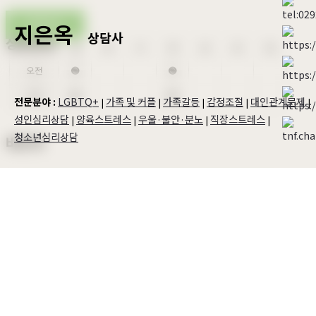
예약하기
지은옥
상담사
상담일정
월
화
수
목
금
토
일
오전
🟢
🟢
오후
🟢
🟢
LGBTQ+
가족 및 커플
가족갈등
감정조절
대인관계문제
전문분야 :
|
|
|
|
|
성인심리상담
양육스트레스
우울·불안·분노
직장스트레스
|
|
|
|
청소년심리상담
바우처
정신건강 심리상담 바우처
1급
아동청소년 심리지원 서비스
미지원