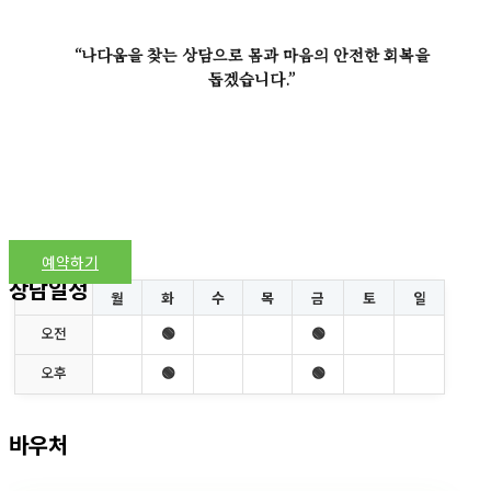
“나다움을 찾는 상담으로 몸과 마음의 안전한 회복을
돕겠습니다.”
예약하기
상담일정
월
화
수
목
금
토
일
오전
🟢
🟢
오후
🟢
🟢
바우처