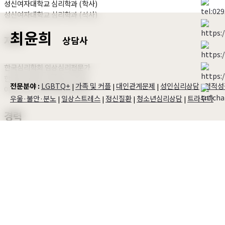
성신여자대학교 심리학과 (학사)
성신여자대학교 심리학과 (석사)
최윤희
자격
상담사
한국심리학회 임상심리전문가
한국심리학회 상담심리사1급
LGBTQ+
가족 및 커플
대인관계문제
성인심리상담
영적성
전문분야 :
|
|
|
|
여성가족부 청소년상담사2급
우울·불안·분노
일상스트레스
정신질환
청소년심리상담
트라우마
|
|
|
|
경력
(전) 법무부 범죄피해자 원스톱솔루션센터 내 스마일센터
임상심리전문가
(전) 법무부 서울서부스마일센터 부센터장
(전) 영등포구보건소 힐링캠프상담실 실장
(전) 가톨릭대학교 부천성모병원 신경과 임상심리사
교육이수