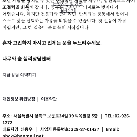
또한
재발을 방지
할 수 있는
현실적인 계획
을 세우며, 점진적으로
자기
운영시간 및 예약
조절력을 회복
해 갑니다. 중독은 혼자만의 의지로는 벗어나기
결제안내
어렵습니다. 하지만 전문가와 함께라면, 반복되는 충동에서 벗어나
스스로 삶을 선택하는 자유를 되찾을 수 있습니다. 첫 걸음이 가장
어렵지만, 그 한 걸음이 곧 회복의 시작입니다.
혼자 고민하지 마시고 언제든 문을 두드려주세요.
나무와 숲 심리상담센터
지금 상담 예약하기
개인정보 취급방침
이용약관
|
주소
: 서울특별시 성북구 보문로34길 39 백옥빌딩 5층
| TEL:
02-926-
1272
대표자명
: 신용우 |
사업자 등록번호
: 328-87-01437 | Email:
phck@hanmail.net