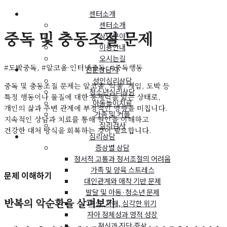
센터소개
센터소개
중독 및 충동조절 문제
상담분야
이용안내
오시는길
#도박중독, #알코올·인터넷중독, #중독행동
전문상담사
성인심리상담
중독 및 충동조절 문제는 알코올, 약물, 게임, 도박 등
청소년심리상담
특정 행동이나 물질에 대한 통제력을 잃는 상태로,
아동놀이치료
개인의 삶과 주변 관계에 부정적인 영향을 미칩니다.
가족 및 커플
지속적인 상담과 치료를 통해 원인을 이해하고
심리검사
건강한 대처 방식을 회복하는 것이 필요합니다.
심리상담
증상별 상담
정서적 고통과 정서조절의 어려움
가족 및 양육 스트레스
문제 이해하기
대인관계와 애착 기반 문제
발달 및 아동·청소년 문제
반복의 악순환을 살펴보기
자살, 자해, 심각한 위기
자아 정체성과 영적 성장
정신과 진단 증상