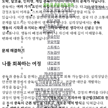
도박, 알코올, 인터넷, 게임 중독
은 단순히
의지력의 문제가 아닙니다.
중독 및 충동조절 문제
중독에는
여러 가지 요인이 복합적으로 작용
합니다. 타고난 성향이나
U
상담 신청하기
직업 및 학업 스트레스
감정조절의 어려움, 스트레스가 많은 환경 등이 영향을 미칠 수
트라우마 및 상실의 경험
있습니다. 이런 행동은 잠깐의 도피와 위안을 주지만, 결국 더 큰 고통
상담 과정
문제를 일으키는 악순환이 생겨나게 됩니다. 심리상담에서는
중독
자주묻는질문
행동의 시작과 유지되는 패턴, 그리고 관련된 생각이나 신념
을 함께
심리검사
살펴봅니다. 행동의 배경과 더불어 나 자신에 대해 깊이 이해할수록,
학습진단
변화에 대한 동기가 생겨납니다.
부모역할
스트레스
문제 해결하기
지능검사
마음검진
나를 회복하는 여정
대인관계
나를알기
자녀마음검진
중독과 충동조절 문제는 전문적 도움으로 회복 가능합니다. 심리상담은
정부바우처안내
안전한 환경에서 중독의 시작점을 다루고, 건강한 대안을 개발하는
정신건강 심리상담 바우처
과정을 돕습니다.
아동청소년 심리지원 서비스
상담은 안전하고 비판 없는 환경 속에서 시작되며, 감정의 뿌리를 다루
부모성장 심리지원 서비스
과정이 함께 이루어집니다.
인지행동치료
나
트라우마 접근법(EMDR 등
정신건강 토탈케어 서비스
을 통해
중독의 근본 원인을 다루고, 새로운 대처 방식
을 익혀갑니다.
운영시간 및 예약