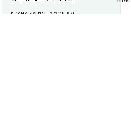
만 19세 이상의 정신과 진단을 받은 사
매월 180,000원 지원
주 1회, 월 4회 심리상담 지원
12개월 지원 후 최대 3년까지 연장
자세히보기
개인정보 취급방침
이용약관
|
주소
: 서울특별시 성북구 보문로34길 39 백옥빌딩 5층
| TEL:
02-926-
1272
대표자명
: 신용우 |
사업자 등록번호
: 328-87-01437 | Email:
phck@hanmail.net
Copyright © 2025 나무와 숲 심리상담센터 ALL RIGHTS RESERVED