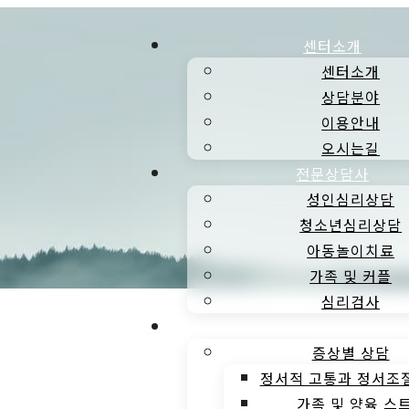
센터소개
센터소개
상담분야
이용안내
오시는길
전문상담사
성인심리상담
청소년심리상담
아동놀이치료
가족 및 커플
심리검사
심리상담
증상별 상담
정서적 고통과 정서조
가족 및 양육 스