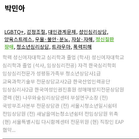
박민아
LGBTQ+
,
감정조절
,
대인관계문제
,
성인심리상담
,
양육스트레스
,
우울·불안·분노
,
자살·자해
,
정신질환
장애
,
청소년심리상담
,
트라우마
,
폭력피해
학력 성신여자대학교 심리학과 졸업 (학사) 성신여자대학교
심리학과 졸업 (석사, 임상심리전공) 자격 한국심리학회
임상심리전문가 성평등가족부 청소년상담사1급
교육과학기술부 전문상담교사2급 한국산업인력공단
임상심리사2급 한국여성인권진흥원 성매매방지전문상담원
경력 (현) 나무와숲심리상담센터 부설연구소장 (전)
국방부조사본부 전문상담관 (전) 서울시청소년일시쉼터
전임상담원 (전) 새날을여는청소년쉼터 전임상담원 위촉
(현) 서울특별시립 다시함께센터 전문위원 (현) 직장인 EAP
협약...