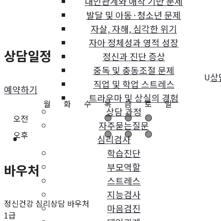
대인관계와 애착 기반 문제
발달 및 아동·청소년 문제
자살, 자해, 심각한 위기
자아 정체성과 영적 성장
상담일정
정신과 진단 증상
중독 및 충동조절 문제
상
U
직업 및 학업 스트레스
예약하기
트라우마 및 상실의 경험
월
화
수
목
금
토
일
상담 과정
🟢
🟢
🟢
오전
자주묻는질문
🟢
🟢
🟢
오후
심리검사
학습진단
부모역할
바우처
스트레스
지능검사
정신건강 심리상담 바우처
마음검진
1급