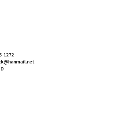
6-1272
hck@hanmail.net
ED