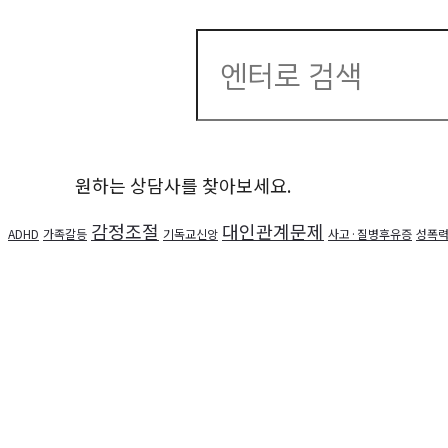
Search
for:
원하는 상담사를 찾아보세요.
감정조절
대인관계문제
ADHD
가족갈등
기독교신앙
사고·질병후유증
성폭력