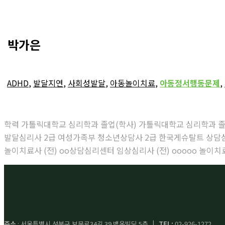
박가은
ADHD
,
발달지연
,
사회성발달
,
아동놀이치료
,
아동정서행동문제
,
학력 가톨릭대학교 심리학과 졸업(학사) 가톨릭대학교 심리학과 
발달심리사 2급 여성가족부 청소년상담사 2급 한국게슈탈트 상담심리학회 
놀이치료사 (전) oo상담심리센터 임상심리사 (전) ooooo 놀이치료
주소
: 서울특별시 성북구 보문로34길 39 백옥빌딩 5층
| TEL:
02-926-1272