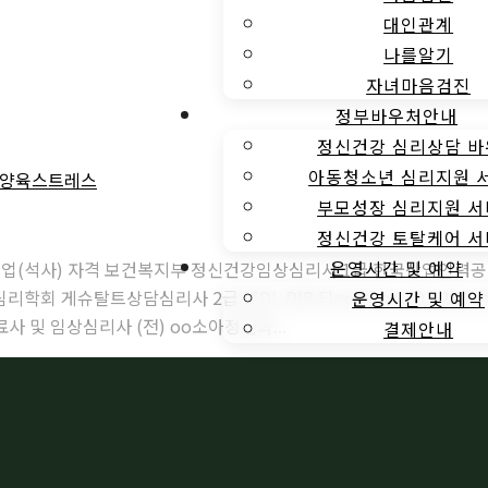
대인관계
나를알기
자녀마음검진
정부바우처안내
정신건강 심리상담 
아동청소년 심리지원 
양육스트레스
부모성장 심리지원 
정신건강 토탈케어 
운영시간 및 예약
졸업(석사) 자격 보건복지부 정신건강임상심리사 1급 한국산업인력공
게슈탈트상담심리사 2급 ICDL DIR Floortime 101,201 
운영시간 및 예약
사 및 임상심리사 (전) oo소아정신과...
결제안내