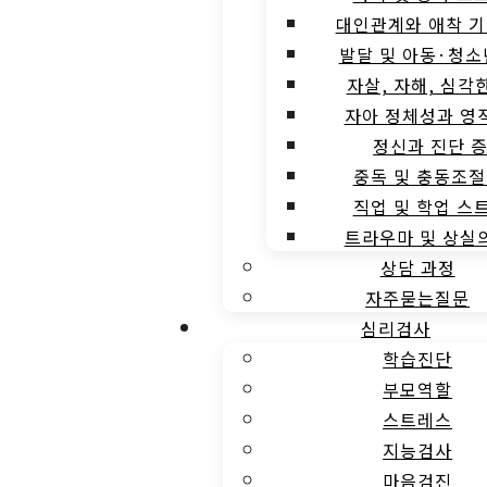
대인관계와 애착 기
발달 및 아동·청소
자살, 자해, 심각
자아 정체성과 영
정신과 진단 
중독 및 충동조절
직업 및 학업 스
트라우마 및 상실
상담 과정
자주묻는질문
심리검사
학습진단
부모역할
스트레스
지능검사
마음검진