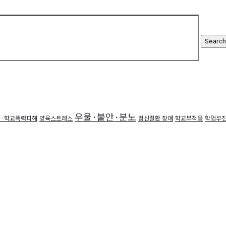
우울·불안·분노
·학교폭력피해
양육스트레스
정신질환 장애
학교부적응
학업부