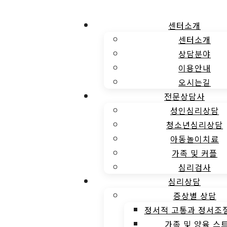
센터소개
센터소개
상담분야
이용안내
오시는길
전문상담사
성인심리상담
청소년심리상담
아동놀이치료
가족 및 커플
심리검사
심리상담
증상별 상담
정서적 고통과 정서조
가족 및 양육 스