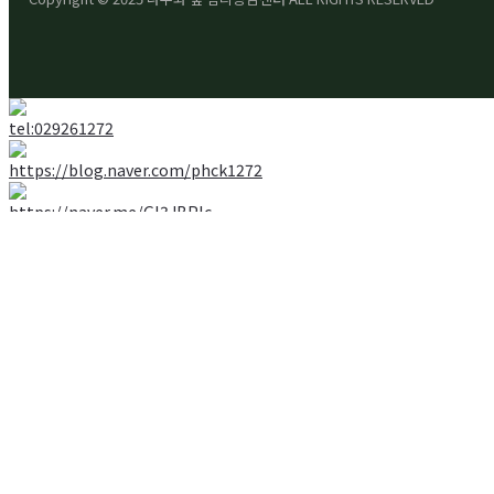
Search
for: