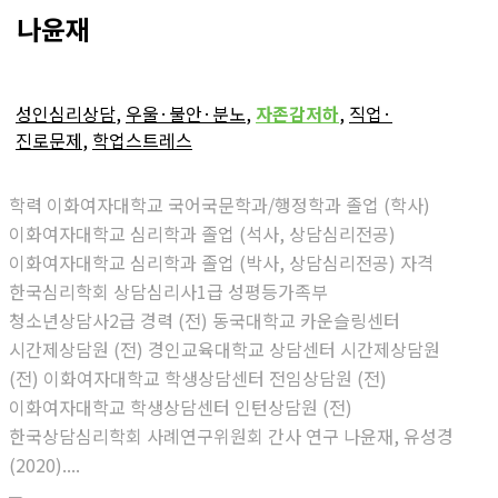
나윤재
성인심리상담
,
우울·불안·분노
,
자존감저하
,
직업·
진로문제
,
학업스트레스
학력 이화여자대학교 국어국문학과/행정학과 졸업 (학사)
이화여자대학교 심리학과 졸업 (석사, 상담심리전공)
이화여자대학교 심리학과 졸업 (박사, 상담심리전공) 자격
한국심리학회 상담심리사1급 성평등가족부
청소년상담사2급 경력 (전) 동국대학교 카운슬링센터
시간제상담원 (전) 경인교육대학교 상담센터 시간제상담원
(전) 이화여자대학교 학생상담센터 전임상담원 (전)
이화여자대학교 학생상담센터 인턴상담원 (전)
한국상담심리학회 사례연구위원회 간사 연구 나윤재, 유성경
(2020)....