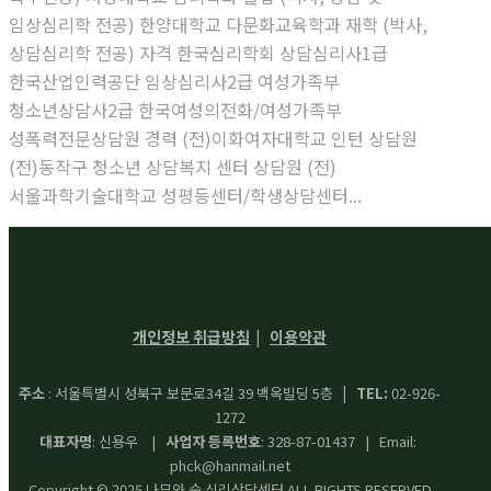
임상심리학 전공) 한양대학교 다문화교육학과 재학 (박사,
상담심리학 전공) 자격 한국심리학회 상담심리사1급
한국산업인력공단 임상심리사2급 여성가족부
청소년상담사2급 한국여성의전화/여성가족부
성폭력전문상담원 경력 (전)이화여자대학교 인턴 상담원
(전)동작구 청소년 상담복지 센터 상담원 (전)
서울과학기술대학교 성평등센터/학생상담센터...
개인정보 취급방침
이용약관
|
주소
: 서울특별시 성북구 보문로34길 39 백옥빌딩 5층
| TEL:
02-926-
1272
대표자명
: 신용우 |
사업자 등록번호
: 328-87-01437 | Email:
phck@hanmail.net
Copyright © 2025 나무와 숲 심리상담센터 ALL RIGHTS RESERVED