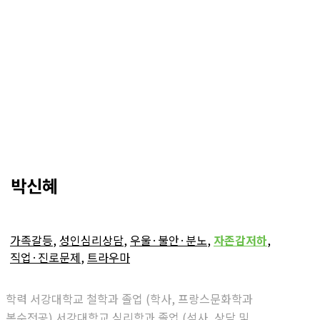
박신혜
가족갈등
,
성인심리상담
,
우울·불안·분노
,
자존감저하
,
직업·진로문제
,
트라우마
학력 서강대학교 철학과 졸업 (학사, 프랑스문화학과
복수전공) 서강대학교 심리학과 졸업 (석사, 상담 및