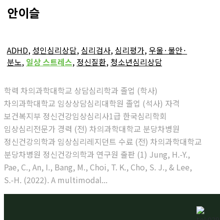
안이슬
ADHD
,
성인심리상담
,
심리검사
,
심리평가
,
우울·불안·
분노
,
일상 스트레스
,
정신질환
,
청소년심리상담
학력 차의과학대학교 상담심리학과 졸업 (학사)
차의과학대학교 임상상담심리대학원 졸업 (석사) 자격
보건복지부 정신건강임상심리사1급 한국심리학회
임상심리전문가 경력 (전) 차의과학대학교 분당차병원
정신건강의학과 임상심리레지던트 수료 (전) 차의과학대학교
분당차병원 정신건강의학과 연구원 출판 (1) Jung, H.-Y.,
Pae, C., An, I., Bang, M., Choi, T. K., Cho, S. J., & Lee,
S.-H. (2022). A multimodal...