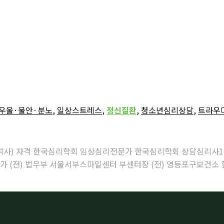
우울·불안·분노
,
일상스트레스
,
정신질환
,
청소년심리상담
,
트라우
석사) 자격 한국심리학회 임상심리전문가 한국심리학회 상담심리사1
 (전) 법무부 서울서부스마일센터 부센터장 (전) 영등포구보건소 