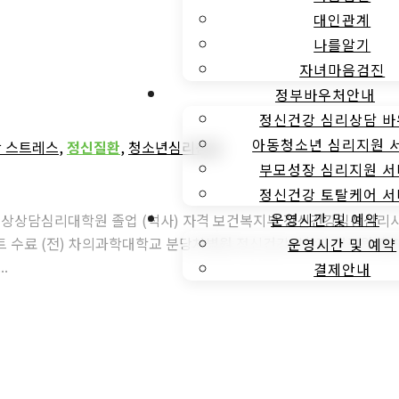
대인관계
나를알기
자녀마음검진
정부바우처안내
정신건강 심리상담 
아동청소년 심리지원 
 스트레스
,
정신질환
,
청소년심리상담
부모성장 심리지원 
정신건강 토탈케어 
운영시간 및 예약
임상상담심리대학원 졸업 (석사) 자격 보건복지부 정신건강임상심리
 차의과학대학교 분당차병원 정신건강의학과 연구원 출판 (1) Jung, H.-
운영시간 및 예약
..
결제안내