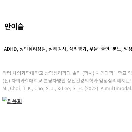
안이슬
ADHD
,
성인심리상담
,
심리검사
,
심리평가
,
우울·불안·분노
,
일상
학력 차의과학대학교 상담심리학과 졸업 (학사) 차의과학대학교 
(전) 차의과학대학교 분당차병원 정신건강의학과 임상심리레지던트 수료 (전)
M., Choi, T. K., Cho, S. J., & Lee, S.-H. (2022). A multimodal.