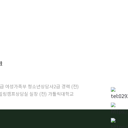
마
급 여성가족부 청소년상담사2급 경력 (전)
힐링캠프상담실 실장 (전) 가톨릭대학교