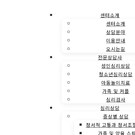
센터소개
센터소개
상담분야
이용안내
오시는길
전문상담사
성인심리상담
청소년심리상담
아동놀이치료
가족 및 커플
심리검사
심리상담
증상별 상담
정서적 고통과 정서조
가족 및 양육 스