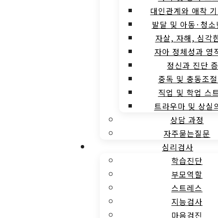
대인관계와 애착 기
발달 및 아동·청소
자살, 자해, 심각
자아 정체성과 영
정신과 진단 
중독 및 충동조절
직업 및 학업 스
트라우마 및 상실
상담 과정
자주묻는질문
심리검사
학습진단
부모역할
스트레스
지능검사
마음검진