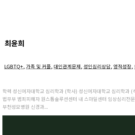
최윤희
LGBTQ+
,
가족 및 커플
,
대인관계문제
,
성인심리상담
,
영적성장
,
학력 성신여자대학교 심리학과 (학사) 성신여자대학교 심리학과 (
법무부 범죄피해자 원스톱솔루션센터 내 스마일센터 임상심리전문가
부천성모병원 신경과...