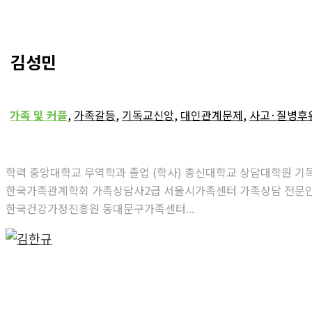
김성민
가족 및 커플
,
가족갈등
,
기독교신앙
,
대인관계문제
,
사고·질병후
학력 중앙대학교 무역학과 졸업 (학사) 총신대학교 상담대학원 
한국가족관계학회 가족상담사2급 서울시가족센터 가족상담 전문인력
한국건강가정진흥원 동대문구가족센터...