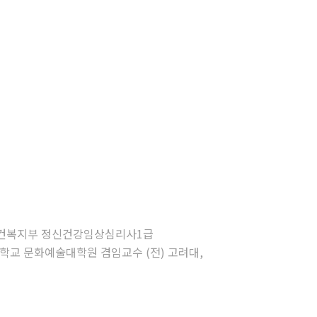
심리사1급 보건복지부 정신건강임상심리사1급
학교 문화예술대학원 겸임교수 (전) 고려대,