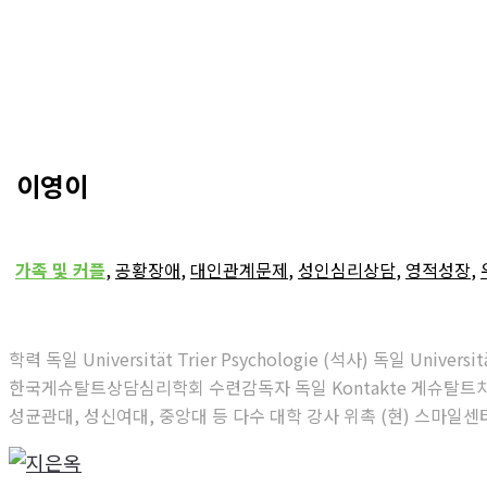
이영이
가족 및 커플
,
공황장애
,
대인관계문제
,
성인심리상담
,
영적성장
,
학력 독일 Universität Trier Psychologie (석사) 독일 U
한국게슈탈트상담심리학회 수련감독자 독일 Kontakte 게슈탈트치
성균관대, 성신여대, 중앙대 등 다수 대학 강사 위촉 (현) 스마일센