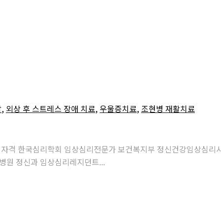
담
,
외상 후 스트레스 장애 치료
,
우울증치료
,
조현병 재활치료
석사) 자격 한국심리학회 임상심리전문가 보건복지부 정신건강임상심
병원 정신과 임상심리레지던트...