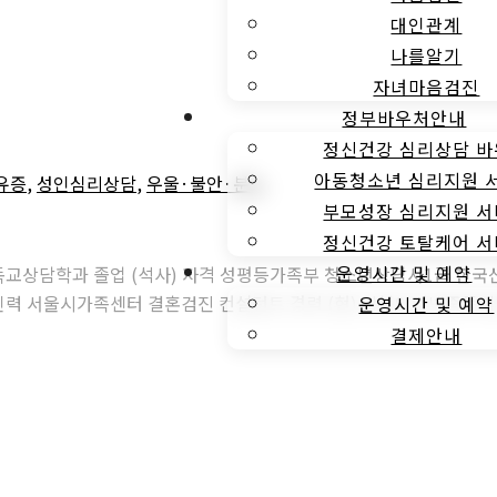
대인관계
나를알기
자녀마음검진
정부바우처안내
정신건강 심리상담 
아동청소년 심리지원 
유증
,
성인심리상담
,
우울·불안·분노
부모성장 심리지원 
정신건강 토탈케어 
운영시간 및 예약
기독교상담학과 졸업 (석사) 자격 성평등가족부 청소년상담사1급 한
 서울시가족센터 결혼검진 컨설턴트 경력 (현) 강북인터넷중독예
운영시간 및 예약
결제안내