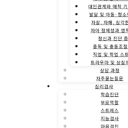
대인관계와 애착 기
발달 및 아동·청소
자살, 자해, 심각
자아 정체성과 영
정신과 진단 
중독 및 충동조절
직업 및 학업 스
트라우마 및 상실
상담 과정
자주묻는질문
심리검사
학습진단
부모역할
스트레스
지능검사
마음검진