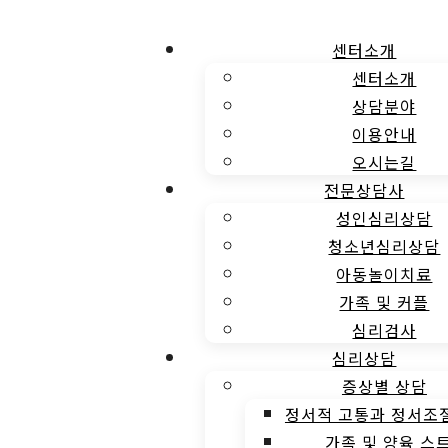
센터소개
센터소개
상담분야
이용안내
오시는길
전문상담사
성인심리상담
청소년심리상담
아동놀이치료
가족 및 커플
심리검사
심리상담
증상별 상담
정서적 고통과 정서조
가족 및 양육 스