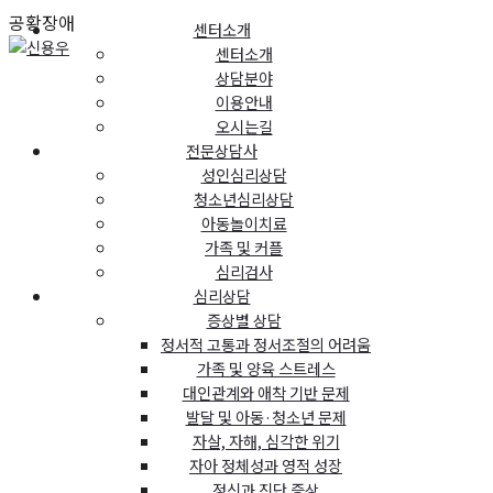
공황장애
센터소개
센터소개
상담분야
이용안내
오시는길
전문상담사
성인심리상담
청소년심리상담
아동놀이치료
가족 및 커플
심리검사
심리상담
증상별 상담
정서적 고통과 정서조절의 어려움
가족 및 양육 스트레스
대인관계와 애착 기반 문제
발달 및 아동·청소년 문제
자살, 자해, 심각한 위기
자아 정체성과 영적 성장
정신과 진단 증상