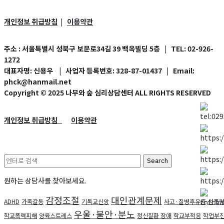
개인정보 취급방침
이용약관
|
주소
: 서울특별시 성북구 보문로34길 39 백옥빌딩 5층
| TEL:
02-926-
1272
대표자명
: 신용우 |
사업자 등록번호
: 328-87-01437 | Email:
phck@hanmail.net
Copyright © 2025 나무와 숲 심리상담센터 ALL RIGHTS RESERVED
개인정보 취급방침
이용약관
Search
for:
원하는 상담사를 찾아보세요.
감정조절
대인관계문제
ADHD
가족갈등
기독교신앙
사고·질병후유증
성폭력
우울·불안·분노
학교폭력피해
양육스트레스
정신질환 장애
학교부적응
학업부