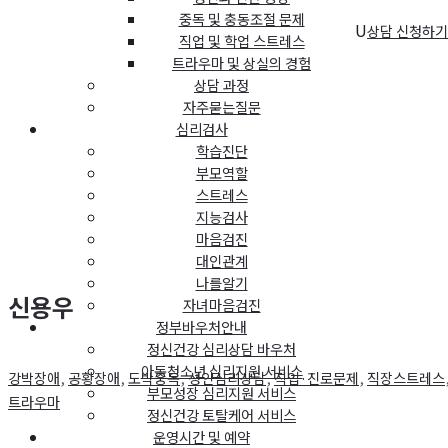
중독 및 충동조절 문제
U
상담 신청하기
직업 및 학업 스트레스
트라우마 및 상실의 경험
상담 과정
자주묻는질문
심리검사
학습진단
부모역할
스트레스
지능검사
마음검진
대인관계
나를알기
신용우
자녀마음검진
정부바우처안내
정신건강 심리상담 바우처
아동청소년 심리지원 서비스
강박장애
,
공황장애
,
도박중독
,
성인심리상담
,
직업·진로문제
,
직장스트레스
부모성장 심리지원 서비스
트라우마
정신건강 토탈케어 서비스
운영시간 및 예약