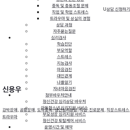
중독 및 충동조절 문제
U
상담 신청하기
직업 및 학업 스트레스
트라우마 및 상실의 경험
상담 과정
자주묻는질문
심리검사
학습진단
부모역할
스트레스
지능검사
마음검진
대인관계
나를알기
신용우
자녀마음검진
정부바우처안내
정신건강 심리상담 바우처
아동청소년 심리지원 서비스
강박장애
,
공황장애
,
도박중독
,
성인심리상담
,
직업·진로문제
,
직장스트레스
부모성장 심리지원 서비스
트라우마
정신건강 토탈케어 서비스
운영시간 및 예약