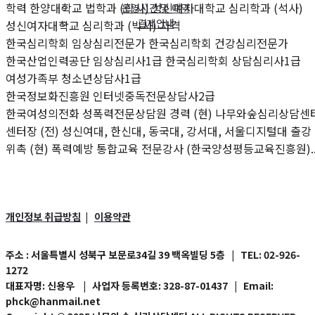
학력 한양대학교 법학과 (학사) 성신여자대학교 심리학과 (석사)
운영시간 및 예약
결제안내
성신여자대학교 심리학과 (박사) 자격
한국심리학회 임상심리전문가 한국심리학회 건강심리전문가
한국산업인력공단 임상심리사1급 한국심리학회 상담심리사1급
여성가족부 청소년상담사1급
한국정보화진흥원 인터넷중독전문상담사2급
한국여성의전화 성폭력전문상담원 경력 (현) 나무와숲심리상담센
센터장 (전) 성신여대, 한신대, 동국대, 강서대, 서울디지털대 출강
위촉 (현) 폭력예방 통합교육 전문강사 (한국양성평등교육진흥원)..
개인정보 취급방침
이용약관
|
주소
: 서울특별시 성북구 보문로34길 39 백옥빌딩 5층
| TEL:
02-926-
1272
대표자명
: 신용우 |
사업자 등록번호
: 328-87-01437 | Email:
phck@hanmail.net