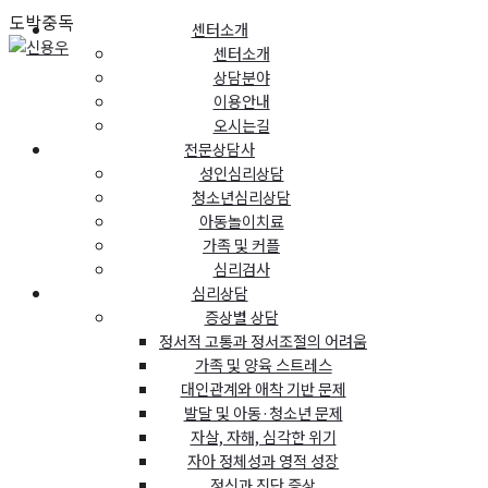
도박중독
센터소개
센터소개
상담분야
이용안내
오시는길
전문상담사
성인심리상담
청소년심리상담
아동놀이치료
가족 및 커플
심리검사
심리상담
증상별 상담
정서적 고통과 정서조절의 어려움
가족 및 양육 스트레스
대인관계와 애착 기반 문제
발달 및 아동·청소년 문제
자살, 자해, 심각한 위기
자아 정체성과 영적 성장
정신과 진단 증상